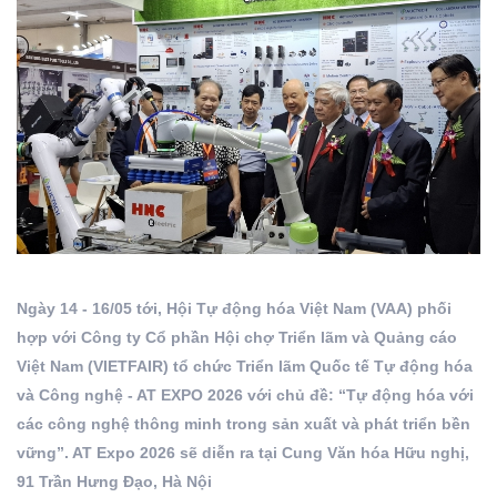
Ngày 14 - 16/05 tới, Hội Tự động hóa Việt Nam (VAA) phối
hợp với Công ty Cổ phần Hội chợ Triển lãm và Quảng cáo
Việt Nam (VIETFAIR) tổ chức Triển lãm Quốc tế Tự động hóa
và Công nghệ - AT EXPO 2026 với chủ đề: “Tự động hóa với
các công nghệ thông minh trong sản xuất và phát triển bền
vững”. AT Expo 2026 sẽ diễn ra tại Cung Văn hóa Hữu nghị,
91 Trần Hưng Đạo, Hà Nội